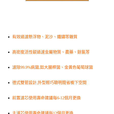
有效過濾懸浮物、泥沙、鐵鏽等雜質
高密度活性碳過濾金屬物質、農藥、餘氯等
濾除99.9%病菌,如大腸桿菌、金黃色葡萄球菌
德式雙管設計,外型輕巧聰明簡省櫥下空間
前置濾芯使用壽命建議每6-12個月更換
主濾芯使用壽命建議每12個月更換