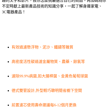
趣的文字和影片，教你怎麼挑最適合自己的商品。再加碼為你
不定時獻上最新產品技術的知識分享，一起了解身邊家電、
3C電器產品！
有效過濾懸浮物、泥沙、鐵鏽等雜質
高密度活性碳過濾金屬物質、農藥、餘氯等
濾除99.9%病菌,如大腸桿菌、金黃色葡萄球菌
德式雙管設計,外型輕巧聰明簡省櫥下空間
前置濾芯使用壽命建議每6-12個月更換