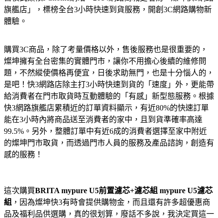
旗艦店」，標榜全台3小時快速到貨服務，開創3C網路購物新
體驗。
購買3C商品，除了考量價格以外，售後服務也是很重要的，
燦坤擁有全台密集的實體門市，讓你不用擔心後續的維修問
題，不然縱使價格再便宜，日後求助無門，也是十分惱人的，
是吧！快3網路店除主打3小時快速到貨的「速度」外，更能帶
給消費者在門市取貨時互動體驗的「有感」新型態服務。根據
快3網路旗艦店累積近的訂單資料顯示，有近80%的快速訂單
能在3小時內將商品送至消費者的家中，且到貨準確率高達
99.5%。另外，整體訂單中有近6成的消費者選擇至家中附近
的燦坤門市取貨，而透過門市人員的服務及產品諮詢，創造有
感的服務！
這次購買
BRITA mypure U5前置濾芯+濾芯組 mypure U5濾芯
組
，因為燦坤快3有時會提供購物金，而且還有許多超優惠商
品及福利品供選購，真的很划算，廢話不多說，我決定買這一