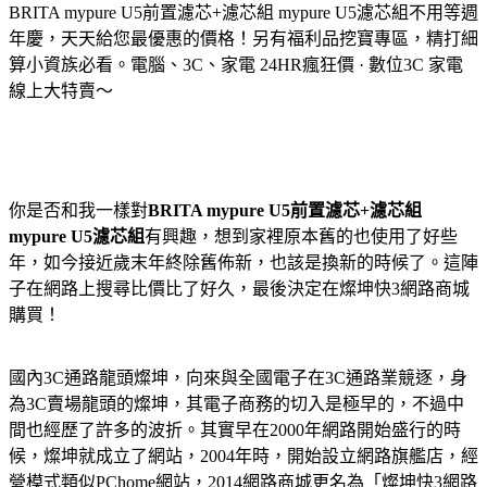
BRITA mypure U5前置濾芯+濾芯組 mypure U5濾芯組
不用等週
年慶，天天給您最優惠的價格！另有福利品挖寶專區，精打細
算小資族必看。電腦、3C、家電 24HR瘋狂價 · 數位3C 家電
線上大特賣～
你是否和我一樣對
BRITA mypure U5前置濾芯+濾芯組
mypure U5濾芯組
有興趣，想到家裡原本舊的也使用了好些
年，如今接近歲末年終除舊佈新，也該是換新的時候了。這陣
子在網路上搜尋比價比了好久，最後決定在燦坤快3網路商城
購買！
國內3C通路龍頭燦坤，向來與全國電子在3C通路業競逐，身
為3C賣場龍頭的燦坤，其電子商務的切入是極早的，不過中
間也經歷了許多的波折。其實早在2000年網路開始盛行的時
候，燦坤就成立了網站，2004年時，開始設立網路旗艦店，經
營模式類似PChome網站，2014網路商城更名為「燦坤快3網路