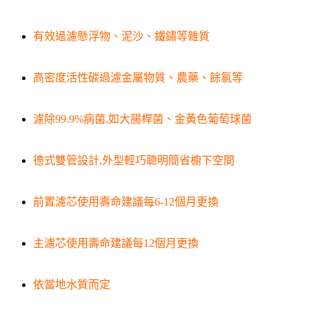
有效過濾懸浮物、泥沙、鐵鏽等雜質
高密度活性碳過濾金屬物質、農藥、餘氯等
濾除99.9%病菌,如大腸桿菌、金黃色葡萄球菌
德式雙管設計,外型輕巧聰明簡省櫥下空間
前置濾芯使用壽命建議每6-12個月更換
主濾芯使用壽命建議每12個月更換
依當地水質而定